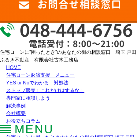
住宅ローンに”困ったとき”のあなたの街の相談窓口 埼玉 戸田
ふるき不動産 有限会社古木工務店
HOME
住宅ローン返済支援 メニュー
YES or Noでわかる 対処法
ストップ競売！これだけはするな！
専門家に相談しよう
解決事例
会社概要
お役立ちコラム