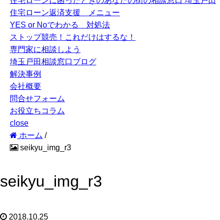
住宅ローンに困ったときのあなたの街の相談窓口 埼玉戸田
住宅ローン返済支援 メニュー
YES or Noでわかる 対処法
ストップ競売！これだけはするな！
専門家に相談しよう
埼玉戸田相談窓口ブログ
解決事例
会社概要
問合せフォーム
お役立ちコラム
close
ホーム
/
seikyu_img_r3
seikyu_img_r3
2018.10.25