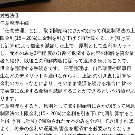
対処法③
任意整理手続
「任意整理」とは、取引開始時にさかのぼって利息制限法の上
限金利(15～20%)に金利を引き下げて再計算すること(引き直
し計算)により借金を減額した上で、原則として金利をカット
し、元本のみを3年程 度の分割で返済する内容の和解を貸金業
者と結び、以後この和解内容に従 って返済を続けることで、
借金を整理する手続きです。 任意整理は、自己破産や民事再
生などのデメリットを避けながらも、上記 の引き直し計算や
金利のカットなどにより、そのまま返済を続ける場合に 比べ
て実際に返済する金額を減額することができるという特徴があ
ります。
任意整理をすると、原則として取引開始時にさかのぼって利息
制限法の上限金利(15～20%)に金利を引き下げて再計算するこ
と(引き直し計算)で減額された元本のみを分割して返済すれば
よく、将来の金利や遅延損 害金を返済する必要がなくなりま