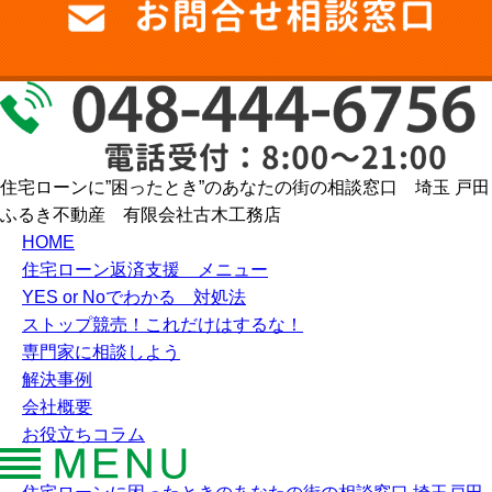
住宅ローンに”困ったとき”のあなたの街の相談窓口 埼玉 戸田
ふるき不動産 有限会社古木工務店
HOME
住宅ローン返済支援 メニュー
YES or Noでわかる 対処法
ストップ競売！これだけはするな！
専門家に相談しよう
解決事例
会社概要
お役立ちコラム