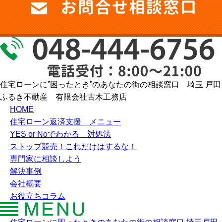
住宅ローンに”困ったとき”のあなたの街の相談窓口 埼玉 戸田
ふるき不動産 有限会社古木工務店
HOME
住宅ローン返済支援 メニュー
YES or Noでわかる 対処法
ストップ競売！これだけはするな！
専門家に相談しよう
解決事例
会社概要
お役立ちコラム