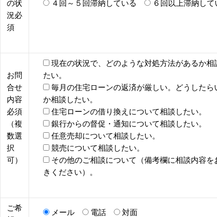
の状
４回～５回滞納している
６回以上滞納して
況
必
須
現在の状況で、どのような対処方法があるか相
お問
たい。
合せ
毎月の住宅ローンの返済が厳しい。どうしたら
内容
か相談したい。
必須
住宅ローンの借り換えについて相談したい。
（複
銀行からの督促・通知について相談したい。
数選
任意売却について相談したい。
択
競売について相談したい。
可）
その他のご相談について（備考欄に相談内容を
きください）。
ご希
メール
電話
対面