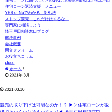
住宅ローンに困ったときのあなたの街の相談窓口 埼玉戸田
住宅ローン返済支援 メニュー
YES or Noでわかる 対処法
ストップ競売！これだけはするな！
専門家に相談しよう
埼玉戸田相談窓口ブログ
解決事例
会社概要
問合せフォーム
お役立ちコラム
close
ホーム
/
2021年 3月
2021.03.10
競売の取り下げは可能なのか！？ ▶︎▷住宅ローンが返
済できなくなりそうな方へ◁◀︎ 埼玉戸田相談窓口