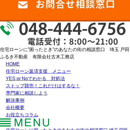
住宅ローンに”困ったとき”のあなたの街の相談窓口 埼玉 戸田
ふるき不動産 有限会社古木工務店
HOME
住宅ローン返済支援 メニュー
YES or Noでわかる 対処法
ストップ競売！これだけはするな！
専門家に相談しよう
解決事例
会社概要
お役立ちコラム