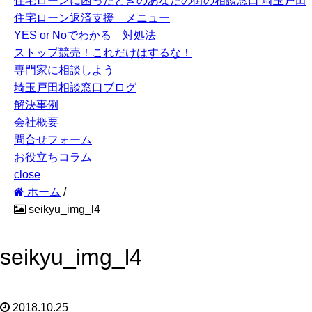
住宅ローンに困ったときのあなたの街の相談窓口 埼玉戸田
住宅ローン返済支援 メニュー
YES or Noでわかる 対処法
ストップ競売！これだけはするな！
専門家に相談しよう
埼玉戸田相談窓口ブログ
解決事例
会社概要
問合せフォーム
お役立ちコラム
close
ホーム
/
seikyu_img_l4
seikyu_img_l4
2018.10.25