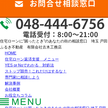
住宅ローンに”困ったとき”のあなたの街の相談窓口 埼玉 戸田
ふるき不動産 有限会社古木工務店
HOME
住宅ローン返済支援 メニュー
YES or Noでわかる 対処法
ストップ競売！これだけはするな！
専門家に相談しよう
解決事例
会社概要
お役立ちコラム