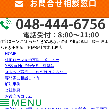
住宅ローンに”困ったとき”のあなたの街の相談窓口 埼玉 戸田
ふるき不動産 有限会社古木工務店
HOME
住宅ローン返済支援 メニュー
YES or Noでわかる 対処法
ストップ競売！これだけはするな！
専門家に相談しよう
解決事例
会社概要
お役立ちコラム