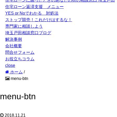
住宅ローンに困ったときのあなたの街の相談窓口 埼玉戸田
住宅ローン返済支援 メニュー
YES or Noでわかる 対処法
ストップ競売！これだけはするな！
専門家に相談しよう
埼玉戸田相談窓口ブログ
解決事例
会社概要
問合せフォーム
お役立ちコラム
close
ホーム
/
menu-btn
menu-btn
2018.11.21