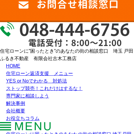
住宅ローンに”困ったとき”のあなたの街の相談窓口 埼玉 戸田
ふるき不動産 有限会社古木工務店
HOME
住宅ローン返済支援 メニュー
YES or Noでわかる 対処法
ストップ競売！これだけはするな！
専門家に相談しよう
解決事例
会社概要
お役立ちコラム