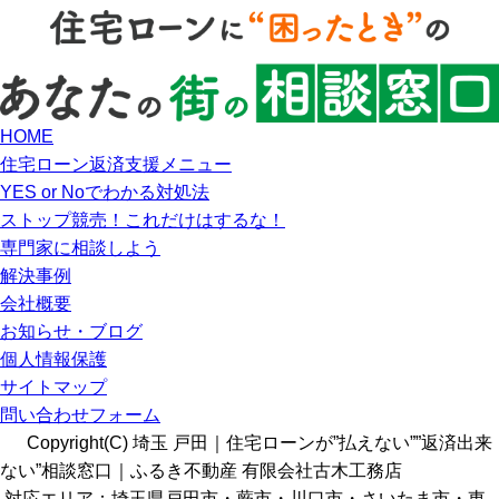
HOME
住宅ローン返済支援メニュー
YES or Noでわかる対処法
ストップ競売！これだけはするな！
専門家に相談しよう
解決事例
会社概要
お知らせ・ブログ
個人情報保護
サイトマップ
問い合わせフォーム
Copyright(C) 埼玉 戸田｜住宅ローンが”払えない””返済出来
ない”相談窓口｜ふるき不動産 有限会社古木工務店
対応エリア：埼玉県戸田市・蕨市・川口市・さいたま市・東