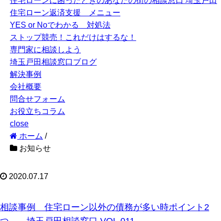
住宅ローンに困ったときのあなたの街の相談窓口 埼玉戸田
住宅ローン返済支援 メニュー
YES or Noでわかる 対処法
ストップ競売！これだけはするな！
専門家に相談しよう
埼玉戸田相談窓口ブログ
解決事例
会社概要
問合せフォーム
お役立ちコラム
close
ホーム
/
お知らせ
2020.07.17
相談事例 住宅ローン以外の債務が多い時ポイント2
つ 埼玉戸田相談窓口 VOL.011