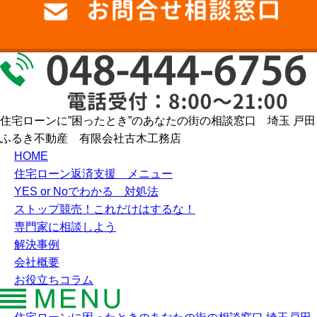
住宅ローンに”困ったとき”のあなたの街の相談窓口 埼玉 戸田
ふるき不動産 有限会社古木工務店
HOME
住宅ローン返済支援 メニュー
YES or Noでわかる 対処法
ストップ競売！これだけはするな！
専門家に相談しよう
解決事例
会社概要
お役立ちコラム