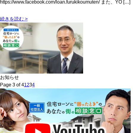
https://www.facebook.com/loan.furukikoumuten/ また、YO […]
続きを読む >
お知らせ
Page 3 of 4
1
2
3
4