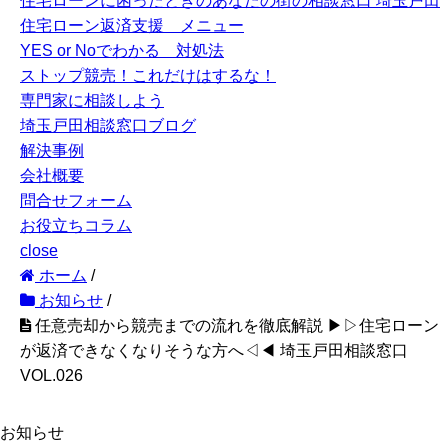
住宅ローンに困ったときのあなたの街の相談窓口 埼玉戸田
住宅ローン返済支援 メニュー
YES or Noでわかる 対処法
ストップ競売！これだけはするな！
専門家に相談しよう
埼玉戸田相談窓口ブログ
解決事例
会社概要
問合せフォーム
お役立ちコラム
close
ホーム
/
お知らせ
/
任意売却から競売までの流れを徹底解説 ▶︎▷住宅ローン
が返済できなくなりそうな方へ◁◀︎ 埼玉戸田相談窓口
VOL.026
お知らせ