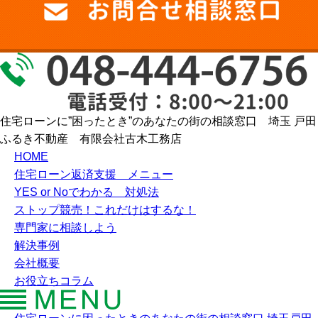
住宅ローンに”困ったとき”のあなたの街の相談窓口 埼玉 戸田
ふるき不動産 有限会社古木工務店
HOME
住宅ローン返済支援 メニュー
YES or Noでわかる 対処法
ストップ競売！これだけはするな！
専門家に相談しよう
解決事例
会社概要
お役立ちコラム