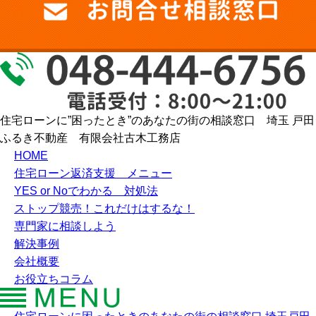
住宅ローンに”困ったとき”のあなたの街の相談窓口 埼玉 戸田
ふるき不動産 有限会社古木工務店
HOME
住宅ローン返済支援 メニュー
YES or Noでわかる 対処法
ストップ競売！これだけはするな！
専門家に相談しよう
解決事例
会社概要
お役立ちコラム