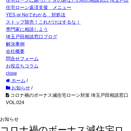
住宅ローンに困ったときのあなたの街の相談窓口 埼玉戸田
住宅ローン返済支援 メニュー
YES or Noでわかる 対処法
ストップ競売！これだけはするな！
専門家に相談しよう
埼玉戸田相談窓口ブログ
解決事例
会社概要
問合せフォーム
お役立ちコラム
close
ホーム
/
お知らせ
/
コロナ禍のボーナス減住宅ローン対策 埼玉戸田相談窓口
VOL.024
お知らせ
コロナ禍のボーナス減住宅ロ