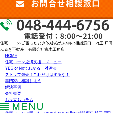
住宅ローンに”困ったとき”のあなたの街の相談窓口 埼玉 戸田
ふるき不動産 有限会社古木工務店
HOME
住宅ローン返済支援 メニュー
YES or Noでわかる 対処法
ストップ競売！これだけはするな！
専門家に相談しよう
解決事例
会社概要
お役立ちコラム