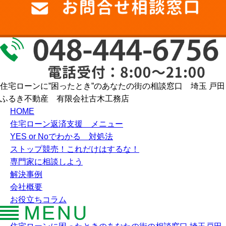
住宅ローンに”困ったとき”のあなたの街の相談窓口 埼玉 戸田
ふるき不動産 有限会社古木工務店
HOME
住宅ローン返済支援 メニュー
YES or Noでわかる 対処法
ストップ競売！これだけはするな！
専門家に相談しよう
解決事例
会社概要
お役立ちコラム